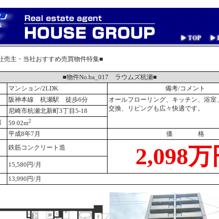
社売主・当社おすすめ売買物件特集■
■物件No.ba_017 ラウムズ杭瀬■
マンション/2LDK
備考/コメント
阪神本線 杭瀬駅 徒歩6分
オールフローリング、キッチン、浴室
交換、リビングも広々快適です。
尼崎市杭瀬北新町3丁目5-18
2
積
59.02m
平成8年7月
価 格
2,098
鉄筋コンクリート造
15,580円/月
13,990円/月