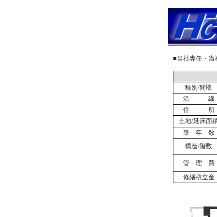
■当社専任・当
種別/間取
沿 線
住 所
土地/延床面
築 年 数
構造/階数
管 理 費
修繕積立金