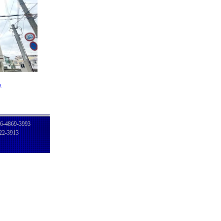
ら
6-4869-3993
22-3913