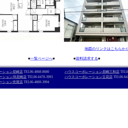
地図のリンクはこちらか
■
一覧ページへ
■ ■
資料請求する
■
ーション尼崎店
TEL06-4868-8680
ハウスコーポレーション尼崎三和店
TEL0
ーションJR尼崎店
TEL06-6470-3993
ハウスコーポレーション立花店
TEL06-64
ーション売買店
TEL06-4869-3994